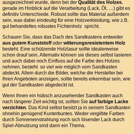
ausgezeichnet wurde, denn bei der
Qualität des Holzes
,
gerade im Hinblick auf die Verarbeitung (Lack, Öl, …) gibt es
definitiv Unterschiede. Robust sollte das Material außerdem
sein, was dabei eindeutig für eine Holzverkleidung, wie z.B.
gut behandeltes robustes Fichtenholz spricht.
Schauen Sie, dass das Dach des Sandkastens entweder
aus
gutem Kunststoff
oder
witterungsresistentem Holz
besteht. Eine schützende Holzlasur sollte idealerweise
schon drauf sein. Alternativ können sie dieses selbst lasieren
und auch dabei noch Einfluss auf die Farbe des Holzes
nehmen. besteht so viel wie möglich vom Sandkasten
abdeckt. Allein durch die Bilder, welche die Hersteller bei
Ihren Angeboten anzeigen, sollte bereits erkennbar sein, wie
gut der Sandkasten abgedeckt ist.
Wenn Ihnen ein hübsch anzusehender Sandkasten auch
nach längerer Zeit wichtig ist, sollten Sie
auf farbige Lacke
verzichten
. Das Kind selbst besitzt ja in seinem Sandkasten
ohnehin genügend Kunterbuntes. Weder vergilbte Farben
durch Sonneneinstrahlung noch sich lösender Lack durch
Spiel-Abnutzung sind dann ein Thema.