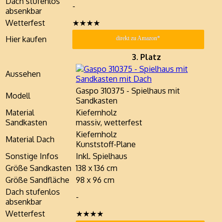
Dach stufenlos
-
absenkbar
Wetterfest
★★★★
Hier kaufen
direkt zu Amazon*
3. Platz
Aussehen
Gaspo 310375 - Spielhaus mit
Modell
Sandkasten
Material
Kiefernholz
Sandkasten
massiv, wetterfest
Kiefernholz
Material Dach
Kunststoff-Plane
Sonstige Infos
Inkl. Spielhaus
Größe Sandkasten
138 x 136 cm
Größe Sandfläche
98 x 96 cm
Dach stufenlos
-
absenkbar
Wetterfest
★★★★