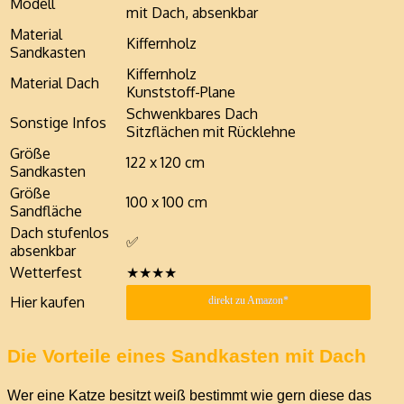
Modell
mit Dach, absenkbar
Material
Kiffernholz
Sandkasten
Kiffernholz
Material Dach
Kunststoff-Plane
Schwenkbares Dach
Sonstige Infos
Sitzflächen mit Rücklehne
Größe
122 x 120 cm
Sandkasten
Größe
100 x 100 cm
Sandfläche
Dach stufenlos
✅
absenkbar
Wetterfest
★★★★
Hier kaufen
direkt zu Amazon*
Die Vorteile eines Sandkasten mit Dach
Wer eine Katze besitzt weiß bestimmt wie gern diese das