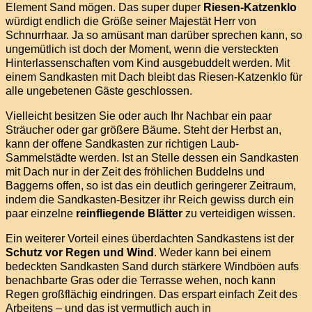
Element Sand mögen. Das super duper
Riesen-Katzenklo
würdigt endlich die Größe seiner Majestät Herr von
Schnurrhaar. Ja so amüsant man darüber sprechen kann, so
ungemütlich ist doch der Moment, wenn die versteckten
Hinterlassenschaften vom Kind ausgebuddelt werden. Mit
einem Sandkasten mit Dach bleibt das Riesen-Katzenklo für
alle ungebetenen Gäste geschlossen.
Vielleicht besitzen Sie oder auch Ihr Nachbar ein paar
Sträucher oder gar größere Bäume. Steht der Herbst an,
kann der offene Sandkasten zur richtigen Laub-
Sammelstädte werden. Ist an Stelle dessen ein Sandkasten
mit Dach nur in der Zeit des fröhlichen Buddelns und
Baggerns offen, so ist das ein deutlich geringerer Zeitraum,
indem die Sandkasten-Besitzer ihr Reich gewiss durch ein
paar einzelne
reinfliegende Blätter
zu verteidigen wissen.
Ein weiterer Vorteil eines überdachten Sandkastens ist der
Schutz vor Regen und Wind
. Weder kann bei einem
bedeckten Sandkasten Sand durch stärkere Windböen aufs
benachbarte Gras oder die Terrasse wehen, noch kann
Regen großflächig eindringen. Das erspart einfach Zeit des
Arbeitens – und das ist vermutlich auch in